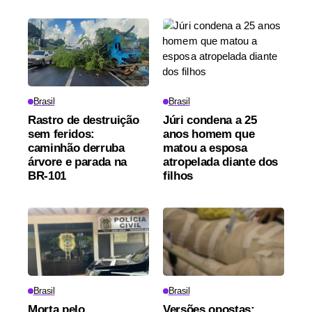
Brasil
Brasil
Rastro de destruição
Júri condena a 25
sem feridos:
anos homem que
caminhão derruba
matou a esposa
árvore e parada na
atropelada diante dos
BR-101
filhos
Brasil
Brasil
Morta pelo
Versões opostas: