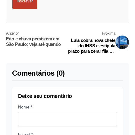
Inscrever
Anterior
Próxima
Frio e chuva persistem em
Lula cobra nova chefe
São Paulo; veja até quando
do INSS e estipula
prazo para zerar fila até
setembro
Comentários (0)
Deixe seu comentário
Nome *
E-mail *