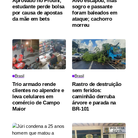
Aprovado no Prouni,
Alvo escapou, mas
estudante perde bolsa
sogro e passante
por causa de apostas
foram baleados em
da mãe em bets
ataque; cachorro
morreu
Brasil
Brasil
Trio armado rende
Rastro de destruição
clientes no alpendre e
sem feridos:
leva celulares em
caminhão derruba
comércio de Campo
árvore e parada na
Maior
BR-101