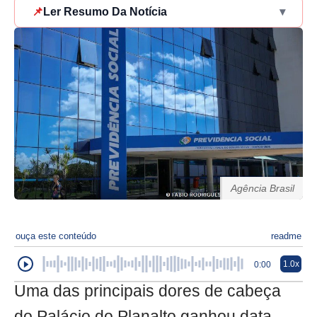
📌
Ler Resumo Da Notícia
▾
Agência Brasil
ouça este conteúdo
readme
1.0x
0:00
Uma das principais dores de cabeça
do Palácio do Planalto ganhou data