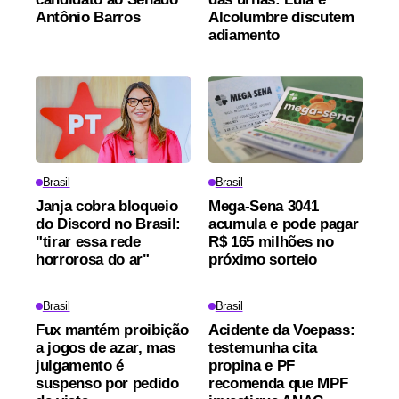
Antônio Barros
Alcolumbre discutem
adiamento
Brasil
Brasil
Janja cobra bloqueio
Mega-Sena 3041
do Discord no Brasil:
acumula e pode pagar
"tirar essa rede
R$ 165 milhões no
horrorosa do ar"
próximo sorteio
Brasil
Brasil
Fux mantém proibição
Acidente da Voepass:
a jogos de azar, mas
testemunha cita
julgamento é
propina e PF
suspenso por pedido
recomenda que MPF