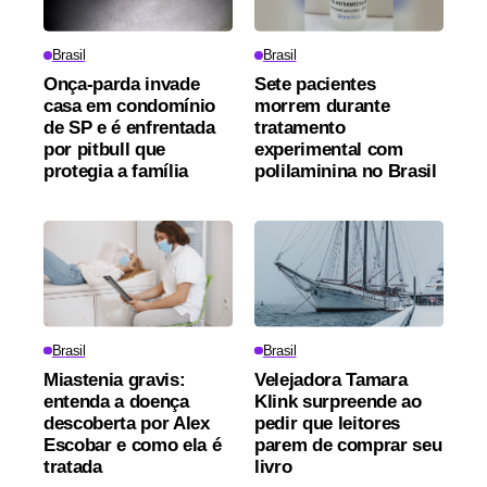
Brasil
Brasil
Onça-parda invade
Sete pacientes
casa em condomínio
morrem durante
de SP e é enfrentada
tratamento
por pitbull que
experimental com
protegia a família
polilaminina no Brasil
Brasil
Brasil
Miastenia gravis:
Velejadora Tamara
entenda a doença
Klink surpreende ao
descoberta por Alex
pedir que leitores
Escobar e como ela é
parem de comprar seu
tratada
livro