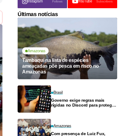
Instagram
YouTube
Follows
Subscribers
Últimas notícias
Amazonas
Tambaqui na lista de espécies
ameaçadas põe pesca em risco no
Amazonas
Brasil
Governo exige regras mais
rígidas no Discord para proteger
crianças e adolescentes
Amazonas
Com presença de Luiz Fux,