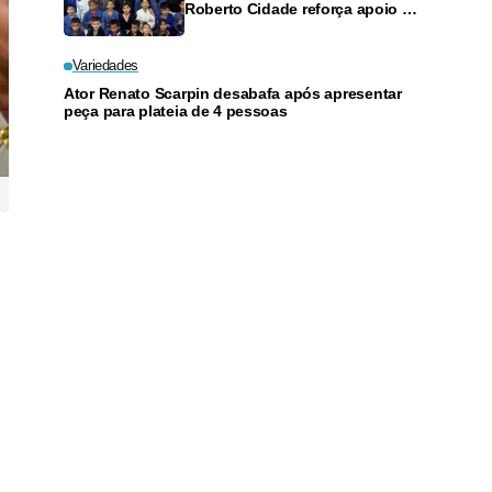
Roberto Cidade reforça apoio a
projeto social de jiu-jitsu no
Ouro Verde
Variedades
Ator Renato Scarpin desabafa após apresentar
peça para plateia de 4 pessoas