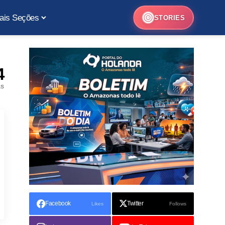
ais Seções
STORIES
4
as
Facebook
Twitter
Likes
Follows