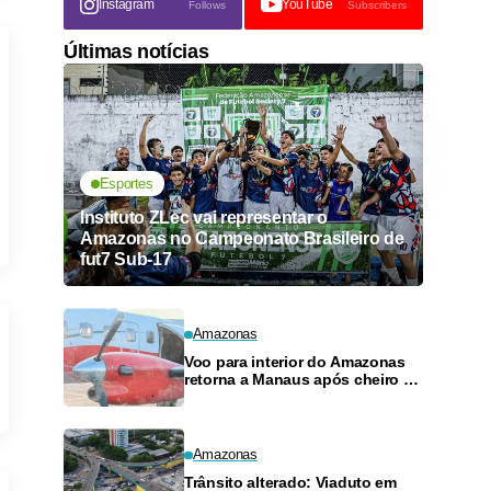
Instagram
YouTube
Follows
Subscribers
Últimas notícias
Esportes
Instituto ZLec vai representar o
Amazonas no Campeonato Brasileiro de
fut7 Sub-17
Amazonas
Voo para interior do Amazonas
retorna a Manaus após cheiro de
combustível e falhas
Amazonas
Trânsito alterado: Viaduto em