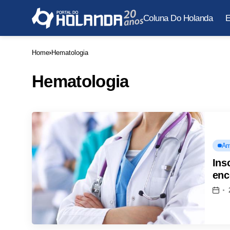
Coluna Do Holanda
E
Home
Hematologia
Hematologia
Am
Ins
enc