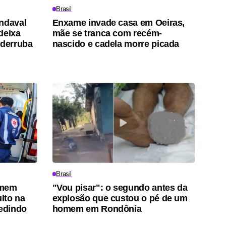
Brasil
ndaval
Enxame invade casa em Oeiras,
deixa
mãe se tranca com recém-
 derruba
nascido e cadela morre picada
Brasil
omem
"Vou pisar": o segundo antes da
lto na
explosão que custou o pé de um
pedindo
homem em Rondônia