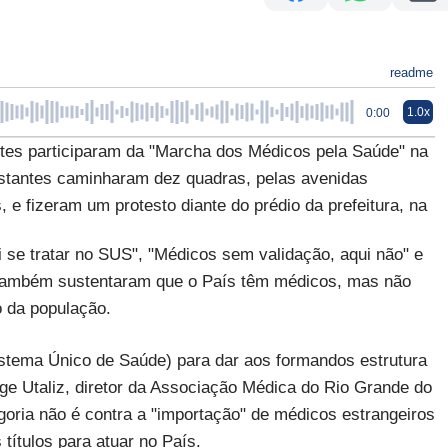
readme
1.0x
0:00
antes participaram da "Marcha dos Médicos pela Saúde" na
festantes caminharam dez quadras, pelas avenidas
 e fizeram um protesto diante do prédio da prefeitura, na
i se tratar no SUS", "Médicos sem validação, aqui não" e
 Também sustentaram que o País têm médicos, mas não
o da população.
stema Único de Saúde) para dar aos formandos estrutura
rge Utaliz, diretor da Associação Médica do Rio Grande do
oria não é contra a "importação" de médicos estrangeiros
títulos para atuar no País.