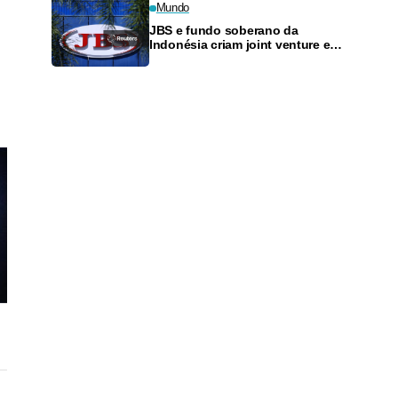
Mundo
JBS e fundo soberano da
Indonésia criam joint venture e
preveem US$5 bi para crescer