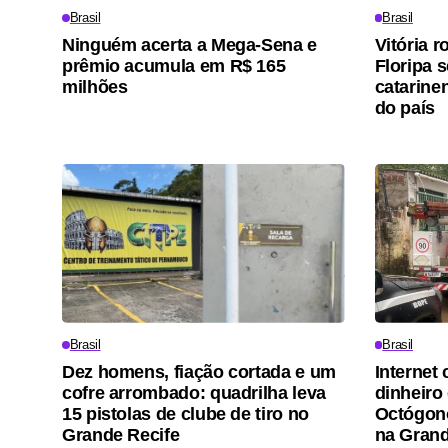
Brasil
Brasil
Ninguém acerta a Mega-Sena e
Vitória 
prêmio acumula em R$ 165
Floripa 
milhões
catarine
do país
Brasil
Brasil
Dez homens, fiação cortada e um
Internet 
cofre arrombado: quadrilha leva
dinheiro
15 pistolas de clube de tiro no
Octógono
Grande Recife
na Grand