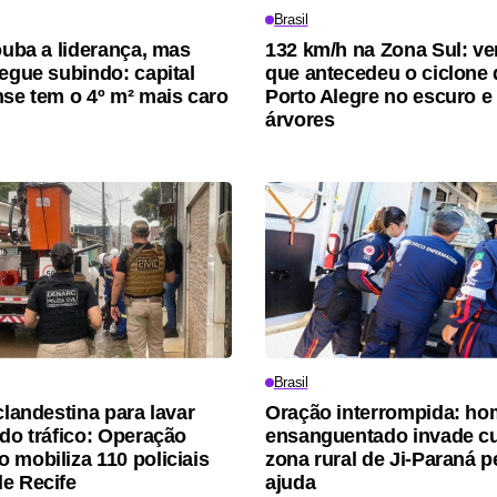
Brasil
rouba a liderança, mas
132 km/h na Zona Sul: ve
segue subindo: capital
que antecedeu o ciclone 
nse tem o 4º m² mais caro
Porto Alegre no escuro e
árvores
Brasil
clandestina para lavar
Oração interrompida: h
 do tráfico: Operação
ensanguentado invade cu
 mobiliza 110 policiais
zona rural de Ji-Paraná 
e Recife
ajuda