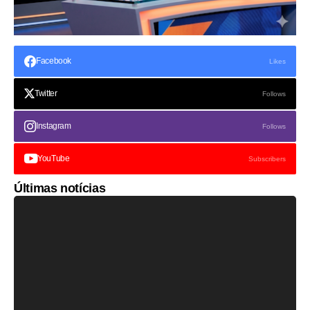
Facebook
Likes
Twitter
Follows
Instagram
Follows
YouTube
Subscribers
Últimas notícias