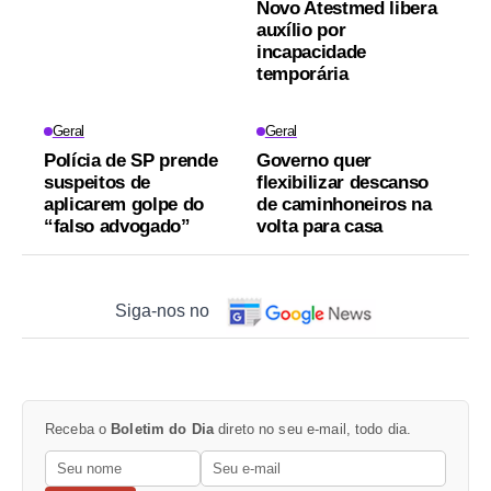
Novo Atestmed libera
auxílio por
incapacidade
temporária
Geral
Geral
Polícia de SP prende
Governo quer
suspeitos de
flexibilizar descanso
aplicarem golpe do
de caminhoneiros na
“falso advogado”
volta para casa
Siga-nos no
Receba o
Boletim do Dia
direto no seu e-mail, todo dia.