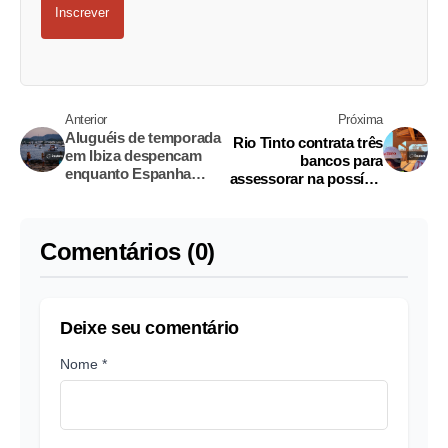
Inscrever
Anterior
Próxima
Aluguéis de temporada
Rio Tinto contrata três
em Ibiza despencam
bancos para
enquanto Espanha
assessorar na possível
reprime turismo
aquisição da Glencore,
excessivo
diz fonte
Comentários (0)
Deixe seu comentário
Nome *