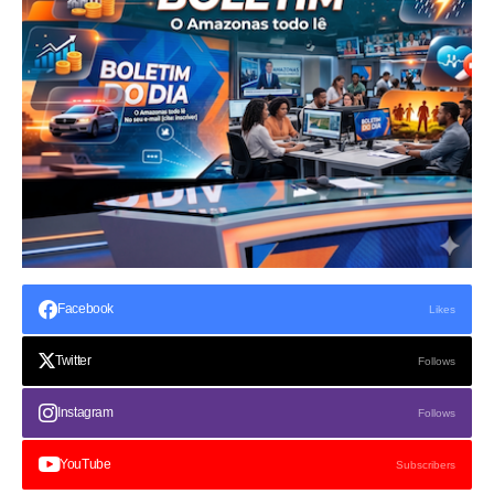
Facebook
Likes
Twitter
Follows
Instagram
Follows
YouTube
Subscribers