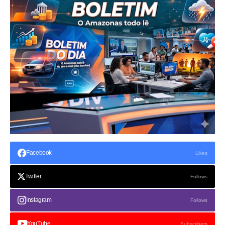
Facebook
Likes
Twitter
Follows
Instagram
Follows
YouTube
Subscribers