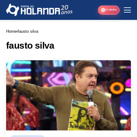
STORIES
Home
fausto silva
fausto silva