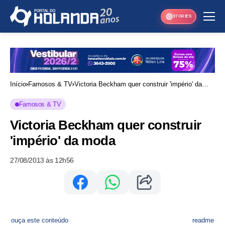
STORIES
Início
Famosos & TV
Victoria Beckham quer construir 'império' da
moda
Famosos & TV
Victoria Beckham quer construir
'império' da moda
27/08/2013 às 12h56
ouça este conteúdo
readme