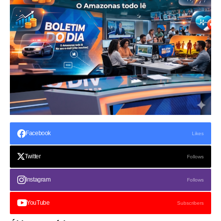
Facebook
Likes
Twitter
Follows
Instagram
Follows
YouTube
Subscribers