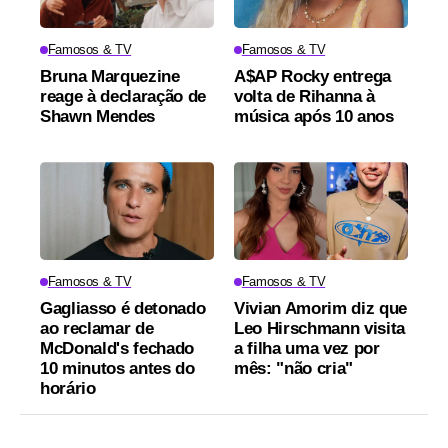
Famosos & TV
Famosos & TV
Bruna Marquezine
A$AP Rocky entrega
reage à declaração de
volta de Rihanna à
Shawn Mendes
música após 10 anos
Famosos & TV
Famosos & TV
Gagliasso é detonado
Vivian Amorim diz que
ao reclamar de
Leo Hirschmann visita
McDonald's fechado
a filha uma vez por
10 minutos antes do
mês: "não cria"
horário