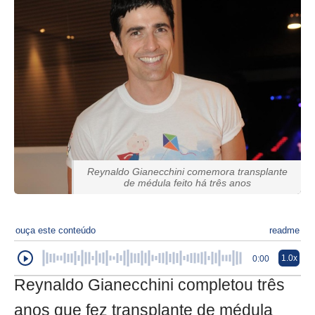
Reynaldo Gianecchini comemora transplante
de médula feito há três anos
ouça este conteúdo
readme
1.0x
0:00
Reynaldo Gianecchini completou três
anos que fez transplante de médula