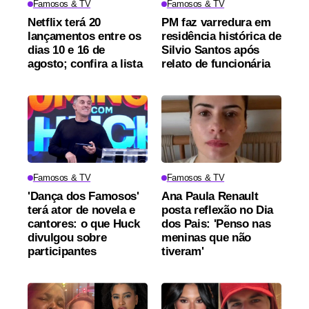
Famosos & TV
Famosos & TV
Netflix terá 20
PM faz varredura em
lançamentos entre os
residência histórica de
dias 10 e 16 de
Silvio Santos após
agosto; confira a lista
relato de funcionária
Famosos & TV
Famosos & TV
'Dança dos Famosos'
Ana Paula Renault
terá ator de novela e
posta reflexão no Dia
cantores: o que Huck
dos Pais: 'Penso nas
divulgou sobre
meninas que não
participantes
tiveram'