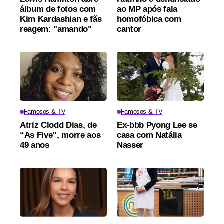
álbum de fotos com
ao MP após fala
Kim Kardashian e fãs
homofóbica com
reagem: "amando"
cantor
Famosos & TV
Famosos & TV
Atriz Clodd Dias, de
Ex-bbb Pyong Lee se
“As Five”, morre aos
casa com Natália
49 anos
Nasser