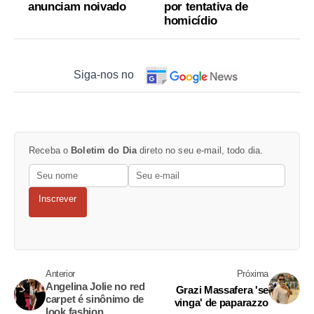
anunciam noivado
por tentativa de
homicídio
Siga-nos no
Receba o
Boletim do Dia
direto no seu e-mail, todo dia.
Inscrever
Anterior
Próxima
Angelina Jolie no red
Grazi Massafera 'se
carpet é sinônimo de
vinga' de paparazzo
look fashion