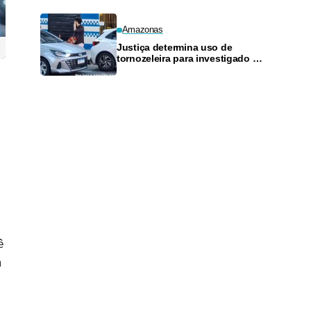
Amazonas
Justiça determina uso de
tornozeleira para investigado por
perseguir estudante em Manaus
ê
m