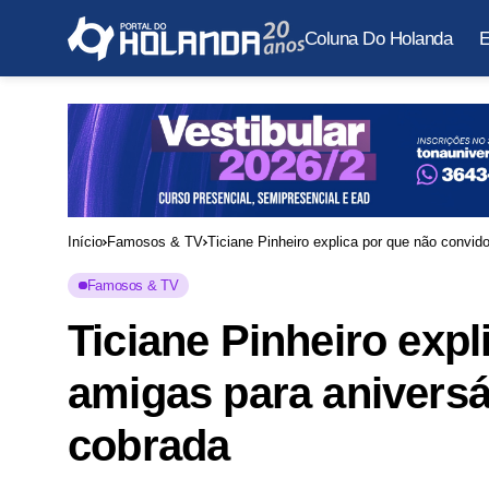
Coluna Do Holanda
E
Início
Famosos & TV
Ticiane Pinheiro explica por que não convid
Famosos & TV
Ticiane Pinheiro exp
amigas para aniversár
cobrada