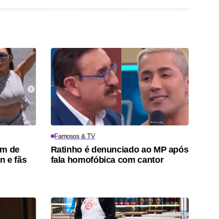
Famosos & TV
um de
Ratinho é denunciado ao MP após
n e fãs
fala homofóbica com cantor