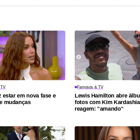
 TV
Famosos & TV
z estar em nova fase e
Lewis Hamilton abre álb
re mudanças
fotos com Kim Kardashia
reagem: "amando"