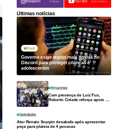
Instagram
YouTube
Follows
Subscribers
Últimas notícias
Brasil
Governo exige regras mais rígidas no
Discord para proteger crianças e
adolescentes
Amazonas
Com presença de Luiz Fux,
Roberto Cidade reforça apoio a
projeto social de jiu-jitsu no
Ouro Verde
Variedades
Ator Renato Scarpin desabafa após apresentar
peça para plateia de 4 pessoas