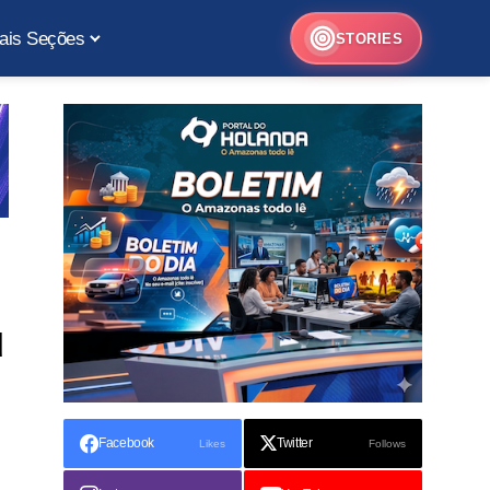
ais Seções
STORIES
u
Facebook
Twitter
Likes
Follows