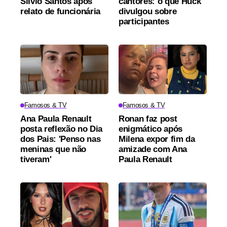
Silvio Santos após
cantores: o que Huck
relato de funcionária
divulgou sobre
participantes
Famosos & TV
Famosos & TV
Ana Paula Renault
Ronan faz post
posta reflexão no Dia
enigmático após
dos Pais: 'Penso nas
Milena expor fim da
meninas que não
amizade com Ana
tiveram'
Paula Renault