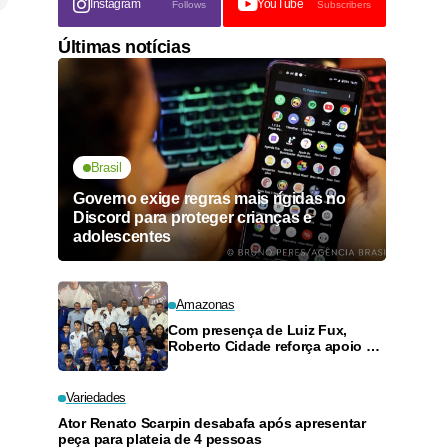
Instagram
YouTube
Follows
Subscribers
Últimas notícias
Brasil
Governo exige regras mais rígidas no
Discord para proteger crianças e
adolescentes
Amazonas
Com presença de Luiz Fux,
Roberto Cidade reforça apoio a
projeto social de jiu-jitsu no
Ouro Verde
Variedades
Ator Renato Scarpin desabafa após apresentar
peça para plateia de 4 pessoas