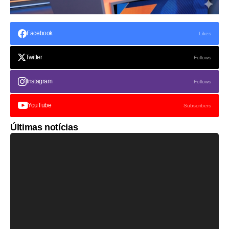
Facebook
Likes
Twitter
Follows
Instagram
Follows
YouTube
Subscribers
Últimas notícias