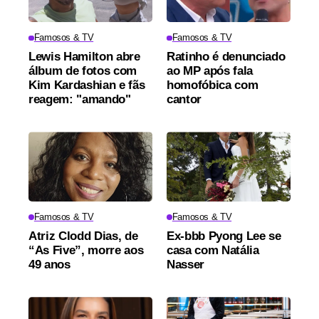
Famosos & TV
Famosos & TV
Lewis Hamilton abre
Ratinho é denunciado
álbum de fotos com
ao MP após fala
Kim Kardashian e fãs
homofóbica com
reagem: "amando"
cantor
Famosos & TV
Famosos & TV
Atriz Clodd Dias, de
Ex-bbb Pyong Lee se
“As Five”, morre aos
casa com Natália
49 anos
Nasser