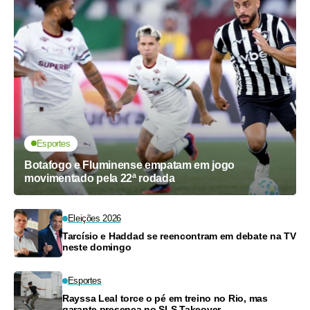
Esportes
Botafogo e Fluminense empatam em jogo
movimentado pela 22ª rodada
Eleições 2026
Tarcísio e Haddad se reencontram em debate na TV
neste domingo
Esportes
Rayssa Leal torce o pé em treino no Rio, mas
garante presença no SLS Takeover