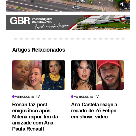
Artigos Relacionados
Famosos & TV
Famosos & TV
Ronan faz post
Ana Castela reage a
enigmático após
recado de Zé Felipe
Milena expor fim da
em show; vídeo
amizade com Ana
Paula Renault