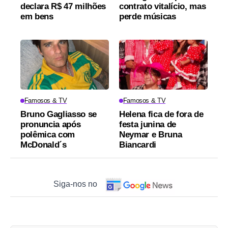
declara R$ 47 milhões
contrato vitalício, mas
em bens
perde músicas
Famosos & TV
Famosos & TV
Bruno Gagliasso se
Helena fica de fora de
pronuncia após
festa junina de
polêmica com
Neymar e Bruna
McDonald´s
Biancardi
Siga-nos no