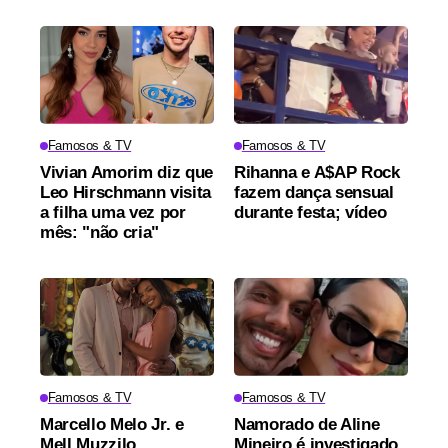
Famosos & TV
Famosos & TV
Vivian Amorim diz que
Rihanna e A$AP Rock
Leo Hirschmann visita
fazem dança sensual
a filha uma vez por
durante festa; vídeo
mês: "não cria"
Famosos & TV
Famosos & TV
Marcello Melo Jr. e
Namorado de Aline
Mell Muzzilo
Mineiro é investigado