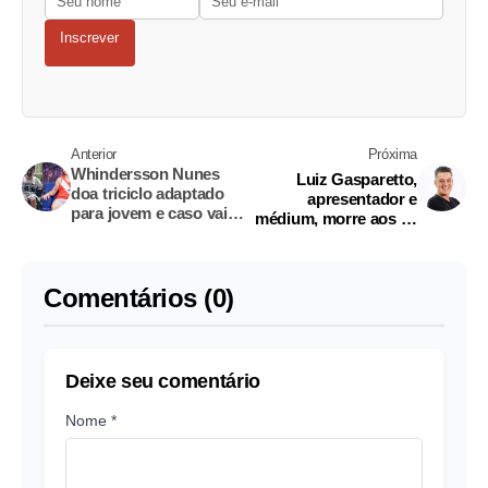
Inscrever
Anterior
Próxima
Whindersson Nunes
Luiz Gasparetto,
doa triciclo adaptado
apresentador e
para jovem e caso vai
médium, morre aos 68
parar na Justiça
anos
Comentários (0)
Deixe seu comentário
Nome *