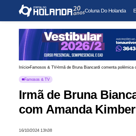
Coluna Do Holanda
E
Início
Famosos & TV
Irmã de Bruna Biancardi comenta polêmica
Famosos & TV
Irmã de Bruna Bianc
com Amanda Kimberl
16/10/2024 13h38