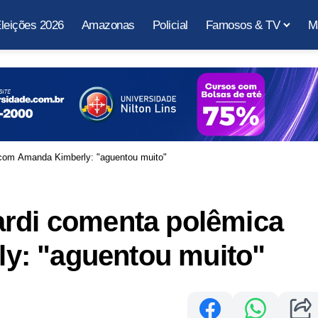
leições 2026
Amazonas
Policial
Famosos & TV
M
 com Amanda Kimberly: "aguentou muito"
ardi comenta polêmica
y: "aguentou muito"