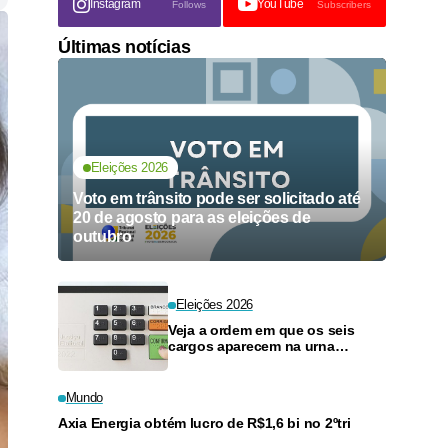
Instagram
YouTube
Follows
Subscribers
Últimas notícias
Eleições 2026
Voto em trânsito pode ser solicitado até
20 de agosto para as eleições de
outubro
Eleições 2026
Veja a ordem em que os seis
cargos aparecem na urna
eletrônica
Mundo
Axia Energia obtém lucro de R$1,6 bi no 2ºtri