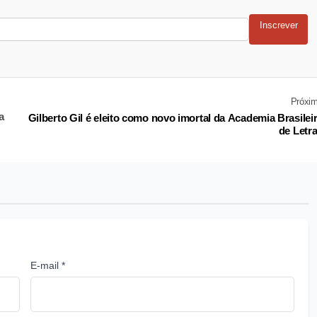
Inscrever
Próxi
a
Gilberto Gil é eleito como novo imortal da Academia Brasilei
de Letr
E-mail *