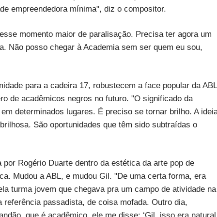
de empreendedora mínima", diz o compositor.
desse momento maior de paralisação. Precisa ter agora um
iza. Não posso chegar à Academia sem ser quem eu sou,
imidade para a cadeira 17, robustecem a face popular da ABL
o de acadêmicos negros no futuro. "O significado da
 em determinados lugares. É preciso se tornar brilho. A idei
 brilhosa. São oportunidades que têm sido subtraídas o
por Rogério Duarte dentro da estética da arte pop de
ca. Mudou a ABL, e mudou Gil. "De uma certa forma, era
ela turma jovem que chegava pra um campo de atividade na
a referência passadista, de coisa mofada. Outro dia,
ndão, que é acadêmico, ele me disse: ‘Gil, isso era natural