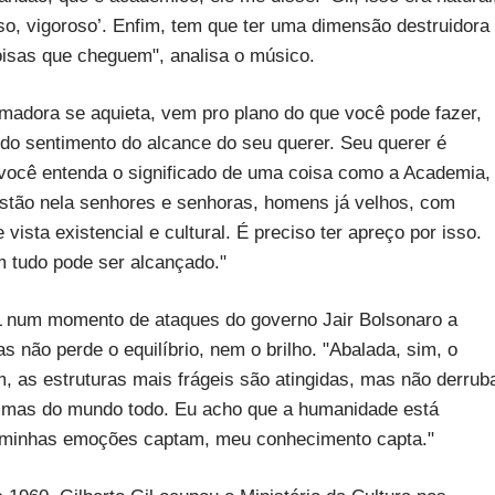
so, vigoroso’. Enfim, tem que ter uma dimensão destruidora
coisas que cheguem", analisa o músico.
rmadora se aquieta, vem pro plano do que você pode fazer,
 do sentimento do alcance do seu querer. Seu querer é
e você entenda o significado de uma coisa como a Academia,
 Estão nela senhores e senhoras, homens já velhos, com
vista existencial e cultural. É preciso ter apreço por isso.
 tudo pode ser alcançado."
ABL num momento de ataques do governo Jair Bolsonaro a
s não perde o equilíbrio, nem o brilho. "Abalada, sim, o
, as estruturas mais frágeis são atingidas, mas não derrub
sil, mas do mundo todo. Eu acho que a humanidade está
s minhas emoções captam, meu conhecimento capta."