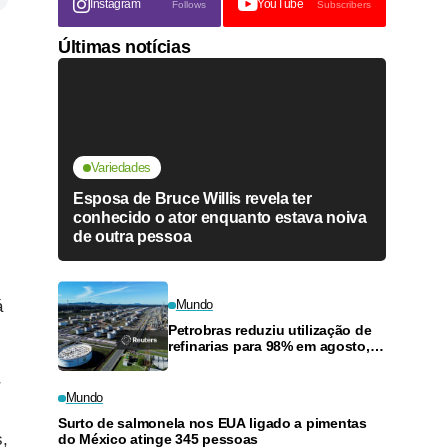
Instagram
YouTube
Follows
Subscribers
Últimas notícias
Variedades
Esposa de Bruce Willis revela ter
conhecido o ator enquanto estava noiva
de outra pessoa
á
Mundo
Petrobras reduziu utilização de
refinarias para 98% em agosto,
diz diretor
r
Mundo
Surto de salmonela nos EUA ligado a pimentas
s,
do México atinge 345 pessoas