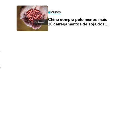
Mundo
China compra pelo menos mais
10 carregamentos de soja dos
EUA, dizem operadores
.
a
,