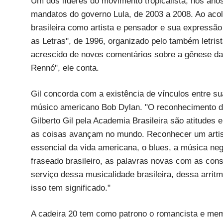
Um dos líderes do movimento tropicalista, nos anos
mandatos do governo Lula, de 2003 a 2008. Ao acol
brasileira como artista e pensador e sua expressão 
as Letras", de 1996, organizado pelo também letri
acrescido de novos comentários sobre a gênese da
Rennó", ele conta.
Gil concorda com a existência de vínculos entre su
músico americano Bob Dylan. "O reconhecimento d
Gilberto Gil pela Academia Brasileira são atitudes
as coisas avançam no mundo. Reconhecer um artist
essencial da vida americana, o blues, a música negr
fraseado brasileiro, as palavras novas com as con
serviço dessa musicalidade brasileira, dessa arritmi
isso tem significado."
A cadeira 20 tem como patrono o romancista e mem