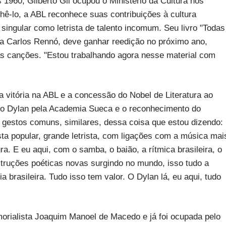
 1960, Gilberto Gil ocupou o Ministério da Cultura nos
hê-lo, a ABL reconhece suas contribuições à cultura
singular como letrista de talento incomum. Seu livro "Todas
sta Carlos Rennó, deve ganhar reedição no próximo ano,
s canções. "Estou trabalhando agora nesse material com
a vitória na ABL e a concessão do Nobel de Literatura ao
o Dylan pela Academia Sueca e o reconhecimento do
 e gestos comuns, similares, dessa coisa que estou dizendo:
a popular, grande letrista, com ligações com a música mai
a. E eu aqui, com o samba, o baião, a rítmica brasileira, o
struções poéticas novas surgindo no mundo, isso tudo a
a brasileira. Tudo isso tem valor. O Dylan lá, eu aqui, tudo
orialista Joaquim Manoel de Macedo e já foi ocupada pelo