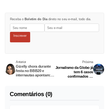
Receba o
Boletim do Dia
direto no seu e-mail, todo dia.
Inscrever
Anterior
Próxima
Gizelly chora durante
Jornalismo da Globo já
festa no BBB20 e
tem 6 casos
internautas apontam:
confirmados de
'Saudades do Prior'
coronavírus
Comentários (0)