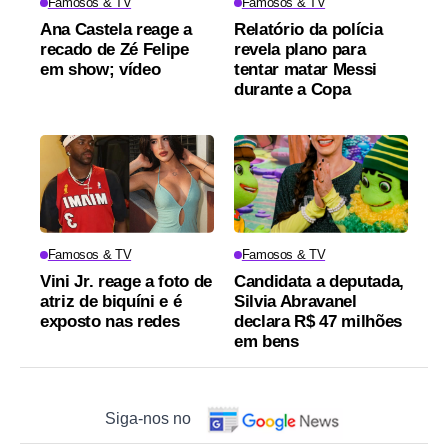
Famosos & TV
Famosos & TV
Ana Castela reage a
Relatório da polícia
recado de Zé Felipe
revela plano para
em show; vídeo
tentar matar Messi
durante a Copa
Famosos & TV
Famosos & TV
Vini Jr. reage a foto de
Candidata a deputada,
atriz de biquíni e é
Silvia Abravanel
exposto nas redes
declara R$ 47 milhões
em bens
Siga-nos no