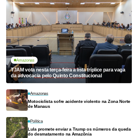
Amazonas
TJAM vota nesta terça-feira a lista tríplice para vaga
da advocacia pelo Quinto Constitucional
Amazonas
Motociclista sofre acidente violento na Zona Norte
de Manaus
Política
Lula promete enviar a Trump os números da queda
do desmatamento na Amazônia