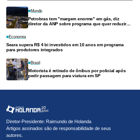
Mundo
Petrobras tem "margem enorme" em gás, diz
diretor da ANP sobre programa que quer reduzir
preços
Economia
Seara supera R$ 4 bi investidos em 10 anos em programa
para produtores integrados
Brasil
Motorista é retirado de ônibus por policial após
pedir passagem para viatura em SP
Diretor-Presidente: Raimundo de Holanda
Artigos assinados são de responsabilidade de seus
autores.