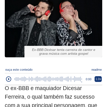
Ex-BBB Dicésar tenta carreira de cantor e
grava música com artista gospel
ouça este conteúdo
readme
1.0x
0:00
O ex-BBB e maquiador Dicesar
Ferreira, o qual também faz sucesso
com a sua principal personagem, que