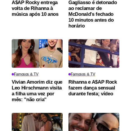
A$AP Rocky entrega
Gagliasso é detonado
volta de Rihanna à
ao reclamar de
música após 10 anos
McDonald's fechado
10 minutos antes do
horário
Famosos & TV
Famosos & TV
Vivian Amorim diz que
Rihanna e A$AP Rock
Leo Hirschmann visita
fazem dança sensual
a filha uma vez por
durante festa; vídeo
mês: "não cria"