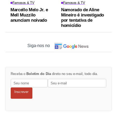
Famosos & TV
Famosos & TV
Marcello Melo Jr. e
Namorado de Aline
Mell Muzzilo
Mineiro é investigado
anunciam noivado
por tentativa de
homicídio
Siga-nos no
Receba o
Boletim do Dia
direto no seu e-mail, todo dia.
Inscrever