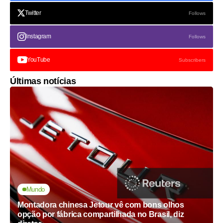
Twitter
Follows
Instagram
Follows
YouTube
Subscribers
Últimas notícias
Mundo
Montadora chinesa Jetour vê com bons olhos
opção por fábrica compartilhada no Brasil, diz