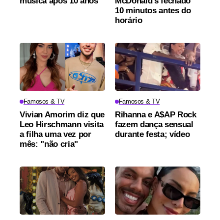
música após 10 anos
McDonald's fechado
10 minutos antes do
horário
Famosos & TV
Famosos & TV
Vivian Amorim diz que
Rihanna e A$AP Rock
Leo Hirschmann visita
fazem dança sensual
a filha uma vez por
durante festa; vídeo
mês: "não cria"