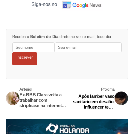
Siga-nos no
Receba o
Boletim do Dia
direto no seu e-mail, todo dia.
Inscrever
Anterior
Próxima
Ex-BBB Clara volta a
Após lamber vaso
trabalhar com
sanitário em desafio,
striptease na internet
influencer testa
durante quarentena
positivo para
coronavírus