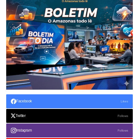
Facebook
Likes
Twitter
Follows
Instagram
Follows