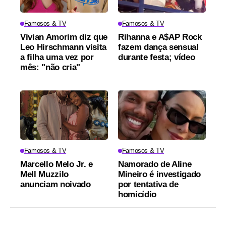
Famosos & TV
Famosos & TV
Vivian Amorim diz que
Rihanna e A$AP Rock
Leo Hirschmann visita
fazem dança sensual
a filha uma vez por
durante festa; vídeo
mês: "não cria"
Famosos & TV
Famosos & TV
Marcello Melo Jr. e
Namorado de Aline
Mell Muzzilo
Mineiro é investigado
anunciam noivado
por tentativa de
homicídio