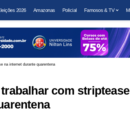
leições 2026
Amazonas
Policial
Famosos & TV
M
se na internet durante quarentena
 trabalhar com striptease
quarentena