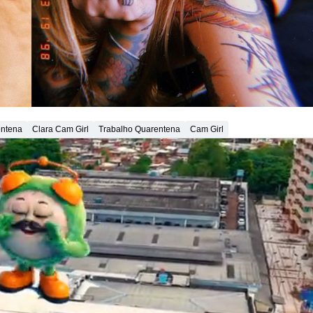
ntena
Clara Cam Girl
Trabalho Quarentena
Cam Girl