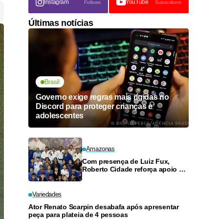
Instagram
YouTube
Follows
Subscribers
Últimas notícias
Brasil
Governo exige regras mais rígidas no
Discord para proteger crianças e
adolescentes
Amazonas
Com presença de Luiz Fux,
Roberto Cidade reforça apoio a
projeto social de jiu-jitsu no
Ouro Verde
Variedades
Ator Renato Scarpin desabafa após apresentar
peça para plateia de 4 pessoas