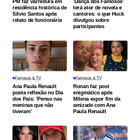
PM faz varredura em
'Dança dos Famosos'
residência histórica de
terá ator de novela e
Silvio Santos após
cantores: o que Huck
relato de funcionária
divulgou sobre
participantes
Famosos & TV
Famosos & TV
Ana Paula Renault
Ronan faz post
posta reflexão no Dia
enigmático após
dos Pais: 'Penso nas
Milena expor fim da
meninas que não
amizade com Ana
tiveram'
Paula Renault