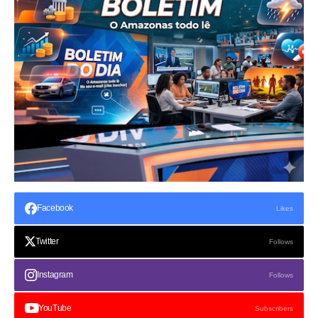
Facebook
Likes
Twitter
Follows
Instagram
Follows
YouTube
Subscribers