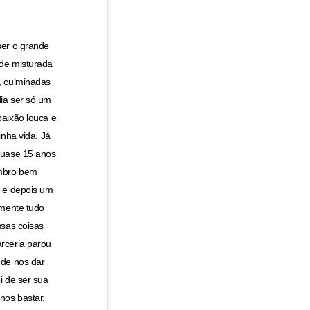
ser o grande
de misturada
, culminadas
ia ser só um
aixão louca e
inha vida. Já
quase 15 anos
embro bem
 e depois um
amente tudo
ssas coisas
rceria parou
 de nos dar
i de ser sua
nos bastar.