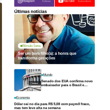
Instagram
YouTube
Follows
Subscribers
Últimas notícias
Rômulo Sena
Ser um bom filho(a): a honra que
transforma gerações
Mundo
Senado dos EUA confirma novo
embaixador para o Brasil e
outros indicados por Trump
Economia
Dólar cai no dia para R$ 5,08 com payroll fraco,
mas tem leve alta na semana