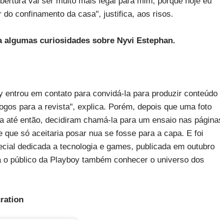
ertura vai ser muito mais legal para mim, porque hoje eu
 do confinamento da casa", justifica, aos risos.
ra algumas curiosidades sobre Nyvi Estephan.
y entrou em contato para convidá-la para produzir conteúdo
jogos para a revista", explica. Porém, depois que uma foto
ta até então, decidiram chamá-la para um ensaio nas página
 que só aceitaria posar nua se fosse para a capa. E foi
ial dedicada a tecnologia e games, publicada em outubro
ra o público da Playboy também conhecer o universo dos
ration