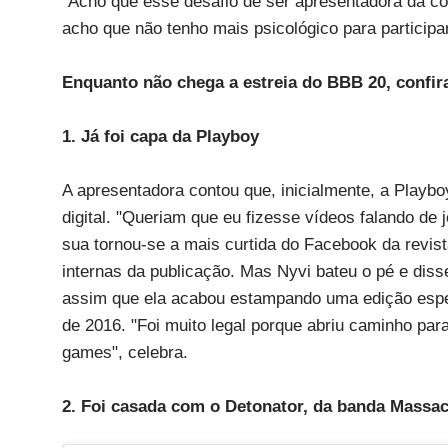
"Acho que esse desafio de ser apresentadora da cob
acho que não tenho mais psicológico para participar
Enquanto não chega a estreia do BBB 20, confi
1. Já foi capa da Playboy
A apresentadora contou que, inicialmente, a Playbo
digital. "Queriam que eu fizesse vídeos falando de 
sua tornou-se a mais curtida do Facebook da revis
internas da publicação. Mas Nyvi bateu o pé e disse
assim que ela acabou estampando uma edição espec
de 2016. "Foi muito legal porque abriu caminho pa
games", celebra.
2. Foi casada com o Detonator, da banda Massac