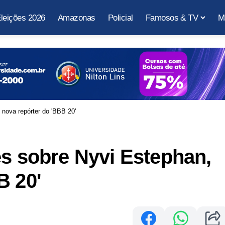
leições 2026
Amazonas
Policial
Famosos & TV
M
 nova repórter do 'BBB 20'
es sobre Nyvi Estephan,
B 20'