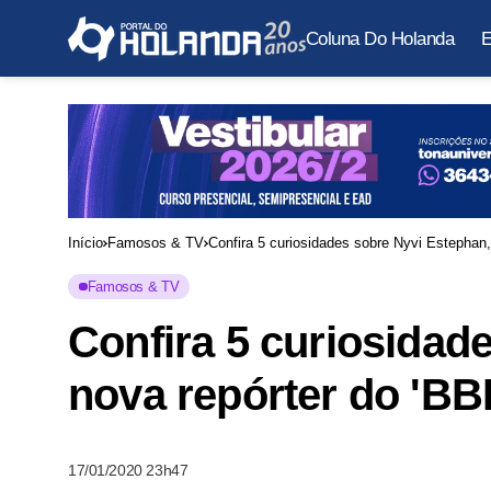
Coluna Do Holanda
E
Início
Famosos & TV
Confira 5 curiosidades sobre Nyvi Estephan,
Famosos & TV
Confira 5 curiosidad
nova repórter do 'BB
17/01/2020 23h47