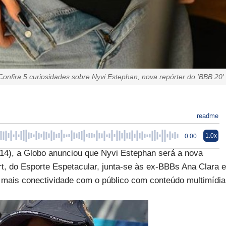
Confira 5 curiosidades sobre Nyvi Estephan, nova repórter do 'BBB 20'
readme
1.0x
0:00
), a Globo anunciou que Nyvi Estephan será a nova
rt, do Esporte Espetacular, junta-se às ex-BBBs Ana Clara e
mais conectividade com o público com conteúdo multimídia