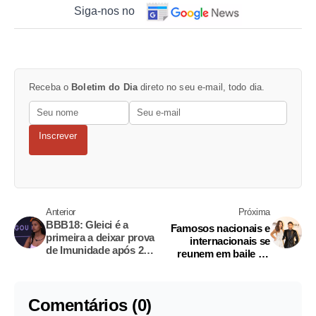
Siga-nos no
Receba o
Boletim do Dia
direto no seu e-mail, todo dia.
Inscrever
Anterior
Próxima
BBB18: Gleici é a
Famosos nacionais e
primeira a deixar prova
internacionais se
de Imunidade após 25
reunem em baile do
horas de disputa
Amfar Gala em São
Paulo
Comentários (0)