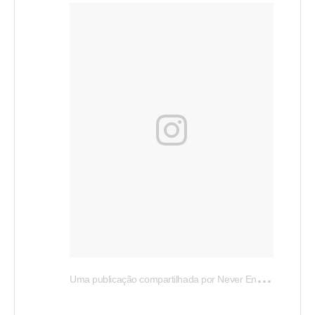
U
ma publicação compartilhada por Never Ending Love (@worldofbrumar)