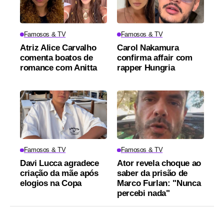
Famosos & TV
Famosos & TV
Atriz Alice Carvalho
Carol Nakamura
comenta boatos de
confirma affair com
romance com Anitta
rapper Hungria
Famosos & TV
Famosos & TV
Davi Lucca agradece
Ator revela choque ao
criação da mãe após
saber da prisão de
elogios na Copa
Marco Furlan: "Nunca
percebi nada"