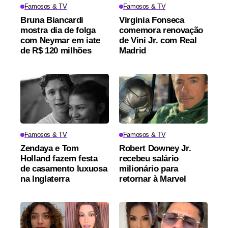
Famosos & TV
Famosos & TV
Bruna Biancardi
Virginia Fonseca
mostra dia de folga
comemora renovação
com Neymar em iate
de Vini Jr. com Real
de R$ 120 milhões
Madrid
Famosos & TV
Famosos & TV
Zendaya e Tom
Robert Downey Jr.
Holland fazem festa
recebeu salário
de casamento luxuosa
milionário para
na Inglaterra
retornar à Marvel