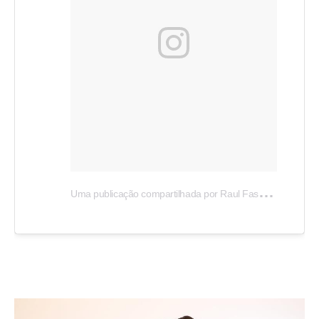
U
ma publicação compartilhada por Raul Fashionista (@raulfashionista)