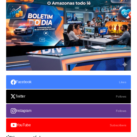
Facebook
Likes
Twitter
Follows
Instagram
Follows
YouTube
Subscribers