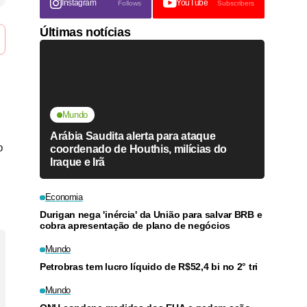
Instagram
YouTube
Follows
Subscribers
Últimas notícias
Mundo
Arábia Saudita alerta para ataque
o
coordenado de Houthis, milícias do
Iraque e Irã
Economia
Durigan nega 'inércia' da União para salvar BRB e
cobra apresentação de plano de negócios
Mundo
Petrobras tem lucro líquido de R$52,4 bi no 2° tri
Mundo