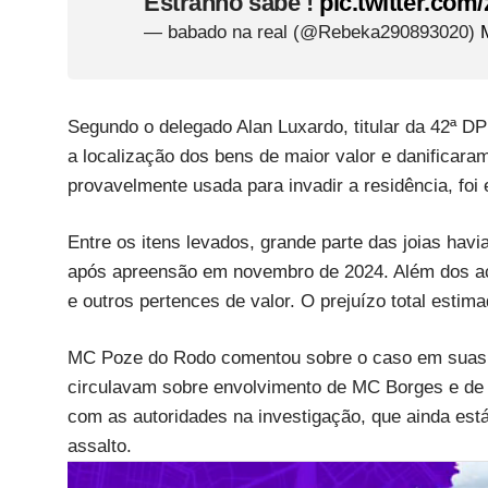
Estranho sabe !
pic.twitter.com
— babado na real (@Rebeka290893020)
Segundo o delegado Alan Luxardo, titular da 42ª D
a localização dos bens de maior valor e danifica
provavelmente usada para invadir a residência, fo
Entre os itens levados, grande parte das joias havia
após apreensão em novembro de 2024. Além dos ac
e outros pertences de valor. O prejuízo total estim
MC Poze do Rodo comentou sobre o caso em suas r
circulavam sobre envolvimento de MC Borges e de 
com as autoridades na investigação, que ainda est
assalto.