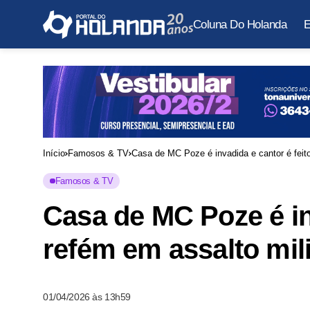
Coluna Do Holanda
E
Início
Famosos & TV
Casa de MC Poze é invadida e cantor é feito
Famosos & TV
Casa de MC Poze é in
refém em assalto mil
01/04/2026 às 13h59