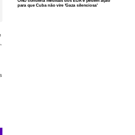
ONU condena medidas dos EUA e pedem ação
para que Cuba não vire 'Gaza silenciosa'
e
,
s