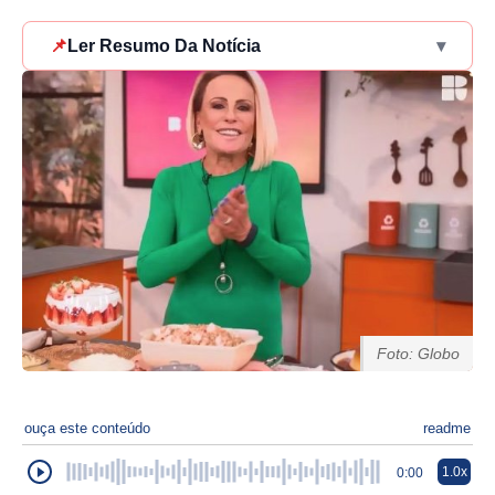
📌
Ler Resumo Da Notícia
▾
Foto: Globo
ouça este conteúdo
readme
1.0x
0:00