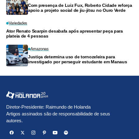
Com presença de Luiz Fux, Roberto Cidade reforça
apoio a projeto social de jiu-jitsu no Ouro Verde
Variedades
Ator Renato Scarpin desabafa após apresentar peça para
plateia de 4 pessoas
Amazonas
Justiça determina uso de tornozeleira para
investigado por perseguir estudante em Manaus
Diretor-Presidente: Raimundo de Holanda
Artigos assinados são de responsabilidade de seus
autores.