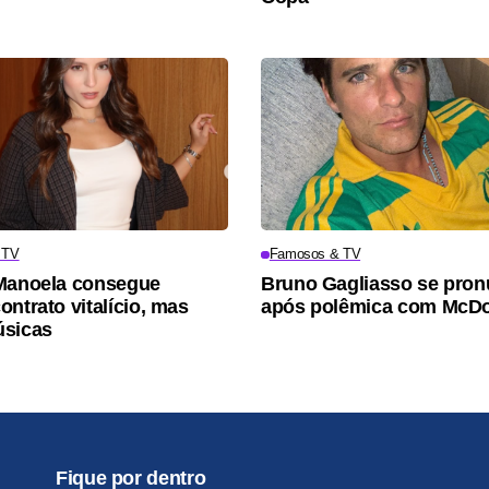
 TV
Famosos & TV
Manoela consegue
Bruno Gagliasso se pron
ontrato vitalício, mas
após polêmica com McDo
úsicas
Fique por dentro