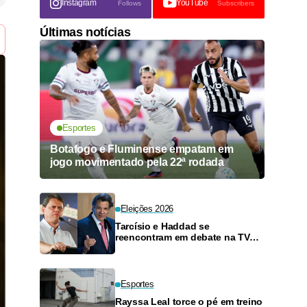
Instagram
YouTube
Follows
Subscribers
Últimas notícias
Esportes
Botafogo e Fluminense empatam em
jogo movimentado pela 22ª rodada
Eleições 2026
Tarcísio e Haddad se
reencontram em debate na TV
neste domingo
Esportes
Rayssa Leal torce o pé em treino