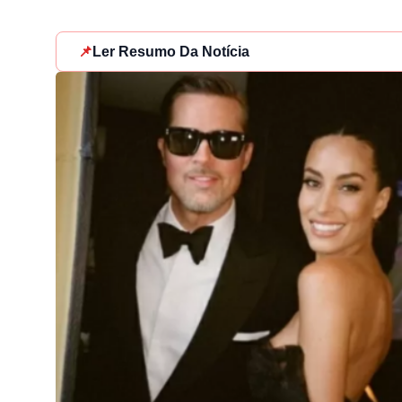
📌
Ler Resumo Da Notícia