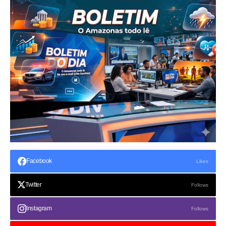
Facebook
Likes
Twitter
Follows
Instagram
Follows