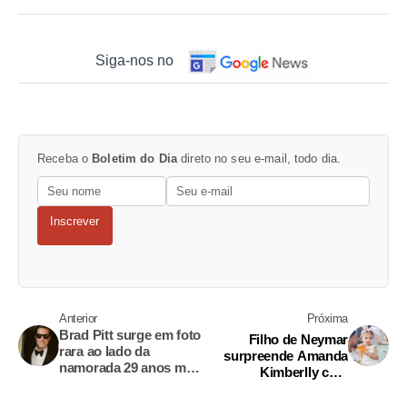
Siga-nos no
Receba o
Boletim do Dia
direto no seu e-mail, todo dia.
Inscrever
Anterior
Próxima
Brad Pitt surge em foto
Filho de Neymar
rara ao lado da
surpreende Amanda
namorada 29 anos mais
Kimberlly com
nova
presente para Helena
em aniversário