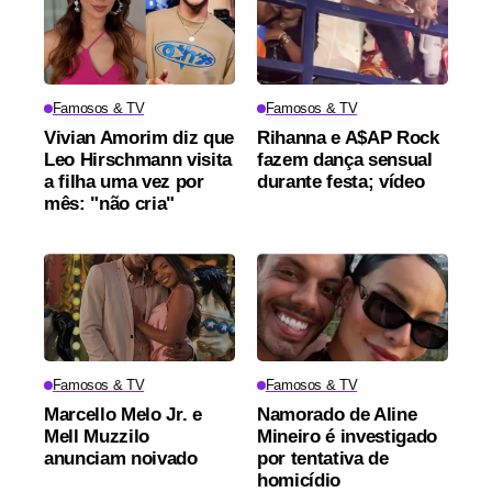
Famosos & TV
Famosos & TV
Vivian Amorim diz que
Rihanna e A$AP Rock
Leo Hirschmann visita
fazem dança sensual
a filha uma vez por
durante festa; vídeo
mês: "não cria"
Famosos & TV
Famosos & TV
Marcello Melo Jr. e
Namorado de Aline
Mell Muzzilo
Mineiro é investigado
anunciam noivado
por tentativa de
homicídio