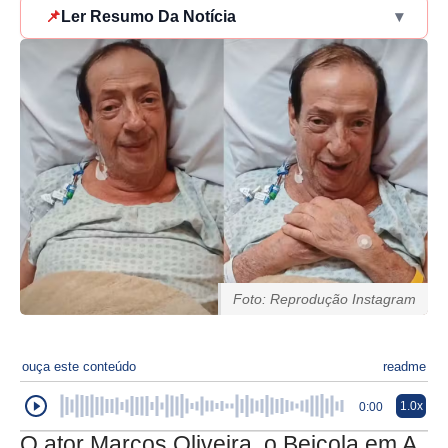
📌
Ler Resumo Da Notícia
▾
Foto: Reprodução Instagram
ouça este conteúdo
readme
1.0x
0:00
O ator Marcos Oliveira, o Beiçola em A