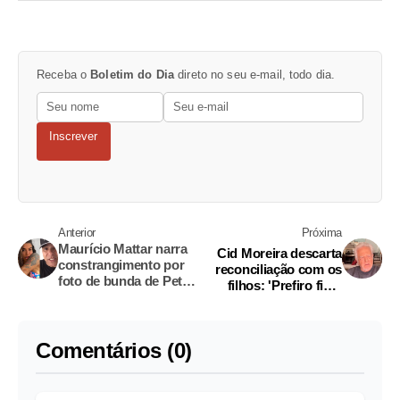
Receba o
Boletim do Dia
direto no seu e-mail, todo dia.
Inscrever
Anterior
Próxima
Maurício Mattar narra
Cid Moreira descarta
constrangimento por
reconciliação com os
foto de bunda de Petra
filhos: 'Prefiro ficar
Mattar: ‘minha filha
como estou'
com a raba’
Comentários (0)