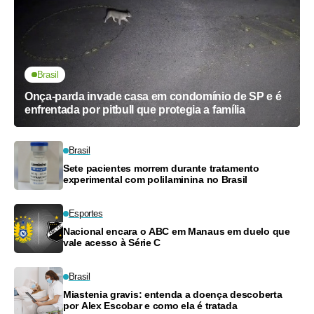
Brasil
Onça-parda invade casa em condomínio de SP e é
enfrentada por pitbull que protegia a família
Brasil
Sete pacientes morrem durante tratamento
experimental com polilaminina no Brasil
Esportes
Nacional encara o ABC em Manaus em duelo que
vale acesso à Série C
Brasil
Miastenia gravis: entenda a doença descoberta
por Alex Escobar e como ela é tratada