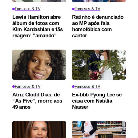
Famosos & TV
Famosos & TV
Lewis Hamilton abre
Ratinho é denunciado
álbum de fotos com
ao MP após fala
Kim Kardashian e fãs
homofóbica com
reagem: "amando"
cantor
Famosos & TV
Famosos & TV
Atriz Clodd Dias, de
Ex-bbb Pyong Lee se
“As Five”, morre aos
casa com Natália
49 anos
Nasser