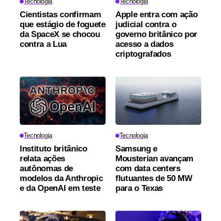
Tecnologia
Tecnologia
Cientistas confirmam
Apple entra com ação
que estágio de foguete
judicial contra o
da SpaceX se chocou
governo britânico por
contra a Lua
acesso a dados
criptografados
Tecnologia
Tecnologia
Instituto britânico
Samsung e
relata ações
Mousterian avançam
autônomas de
com data centers
modelos da Anthropic
flutuantes de 50 MW
e da OpenAI em teste
para o Texas