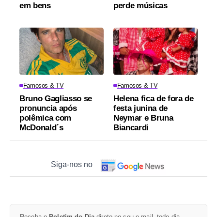
em bens
perde músicas
Famosos & TV
Famosos & TV
Bruno Gagliasso se
Helena fica de fora de
pronuncia após
festa junina de
polêmica com
Neymar e Bruna
McDonald´s
Biancardi
Siga-nos no
Receba o
Boletim do Dia
direto no seu e-mail, todo dia.