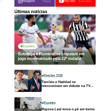
Instagram
YouTube
Follows
Subscribers
Últimas notícias
Esportes
Botafogo e Fluminense empatam em
jogo movimentado pela 22ª rodada
r
Eleições 2026
Tarcísio e Haddad se
reencontram em debate na TV
neste domingo
Esportes
Rayssa Leal torce o pé em treino