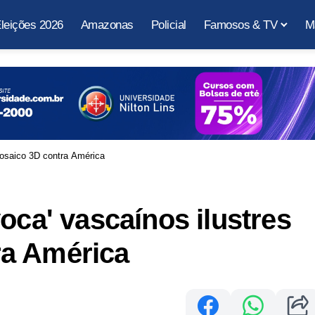
leições 2026
Amazonas
Policial
Famosos & TV
M
mosaico 3D contra América
oca' vascaínos ilustres
ra América