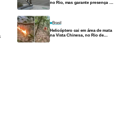
no Rio, mas garante presença no
SLS Takeover
Brasil
Helicóptero cai em área de mata
na Vista Chinesa, no Rio de
s
Janeiro