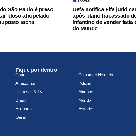
Esportes
do São Paulo é preso
Uefa notifica Fifa juridic
ar idoso atropelado
após plano fracassado d
suposto racha
Infantino de vender fatia
do Mundo
Fique por dentro
Capa
Coluna do Holanda
Amazonas
Policial
Famosos & TV
Manaus
Brasil
Mundo
Economia
Esportes
Geral