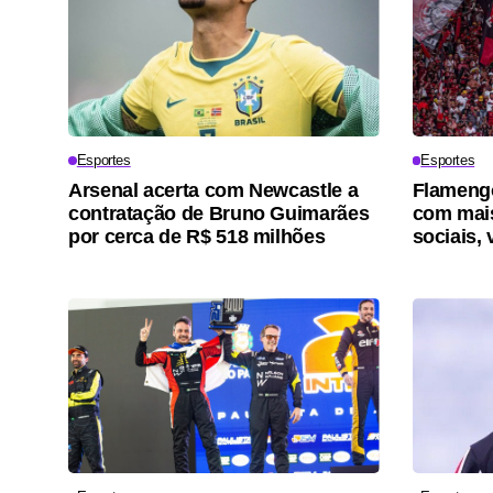
Esportes
Esportes
Arsenal acerta com Newcastle a
Flamengo
contratação de Bruno Guimarães
com mais
por cerca de R$ 518 milhões
sociais, 