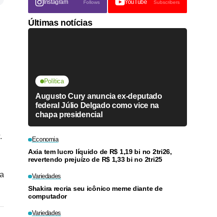
Instagram
YouTube
Follows
Subscribers
Últimas notícias
Política
Augusto Cury anuncia ex-deputado
federal Júlio Delgado como vice na
chapa presidencial
.
Economia
Axia tem lucro líquido de R$ 1,19 bi no 2tri26,
revertendo prejuízo de R$ 1,33 bi no 2tri25
ta
Variedades
Shakira recria seu icônico meme diante de
computador
Variedades