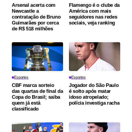
Arsenal acerta com
Flamengo é o clube da
Newcastle a
América com mais
contratação de Bruno
seguidores nas redes
Guimarães por cerca
sociais, veja ranking
de R$ 518 milhões
Esportes
Esportes
CBF marca sorteio
Jogador do São Paulo
das quartas de final da
é solto após matar
Copa do Brasil; saiba
idoso atropelado;
quem já está
polícia investiga racha
classificado