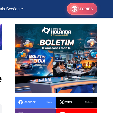
ais Seções
STORIES
e
Facebook
Twitter
Likes
Follows