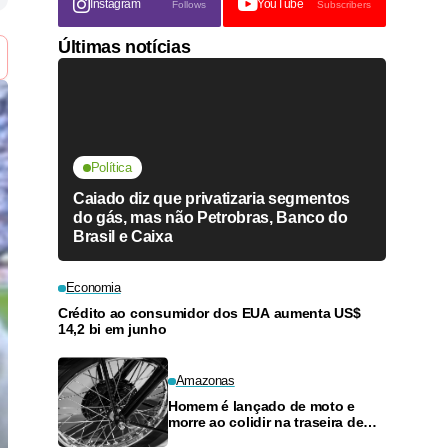
Instagram
YouTube
Follows
Subscribers
Últimas notícias
Política
Caiado diz que privatizaria segmentos
do gás, mas não Petrobras, Banco do
Brasil e Caixa
Economia
Crédito ao consumidor dos EUA aumenta US$
14,2 bi em junho
Amazonas
Homem é lançado de moto e
morre ao colidir na traseira de
carro no Parque 10